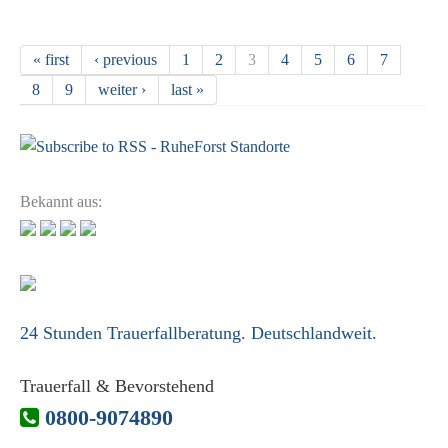
« first
‹ previous
1
2
3
4
5
6
7
Pages
8
9
weiter ›
last »
Bekannt aus:
24 Stunden Trauerfallberatung. Deutschlandweit.
Trauerfall & Bevorstehend
0800-9074890