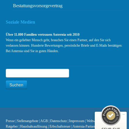
Bestattungsvorsorgevertrag
Soziale Medien
Über 11.000 Familien vertrauen Anternia seit 2010
Wenn ein geliebter Mensch geht, brauchen Sie einen Partner, auf den Sie sich
verlassen können. Hunderte Bewertungen, persönliche Briefe und E-Mails bestätigen:
Bei Anternia sind Sie in guten Händen.
Suchen
Suche
Kundenbewertungen und Erfahrungen zu
Anternia Bundesweite Bestattungen
Suchen
SEHR GUT
99%
Empfehlungen auf
ProvenExpert.com
4,88 / 5,00
447
512
Presse
|
Stellenangebote
|
AGB
|
Datenschutz
|
Impressum
|
Weltweite Überführungen
|
Bewertungen auf
Bewertungen von 2
Ratgeber
|
Haushaltsauflösung
|
Erbschaftsteuer
|
Anternia-Partner