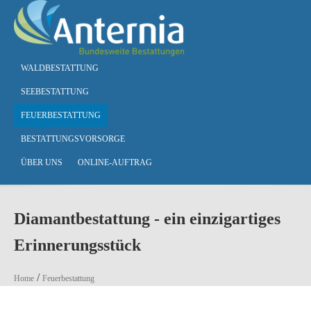
Skip to main content
WALDBESTATTUNG
SEEBESTATTUNG
FEUERBESTATTUNG
BESTATTUNGSVORSORGE
ÜBER UNS
ONLINE-AUFTRAG
Diamantbestattung - ein einzigartiges
Erinnerungsstück
You are here
/
Home
Feuerbestattung