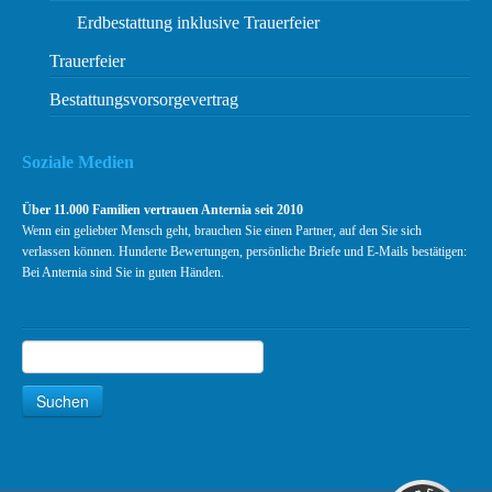
Erdbestattung inklusive Trauerfeier
Trauerfeier
Bestattungsvorsorgevertrag
Soziale Medien
Über 11.000 Familien vertrauen Anternia seit 2010
Wenn ein geliebter Mensch geht, brauchen Sie einen Partner, auf den Sie sich
verlassen können. Hunderte Bewertungen, persönliche Briefe und E-Mails bestätigen:
Bei Anternia sind Sie in guten Händen.
Suchen
Suche
Kundenbewertungen und Erfahrungen zu
Anternia Bundesweite Bestattungen
Suchen
SEHR GUT
99%
Empfehlungen auf
ProvenExpert.com
4,88 / 5,00