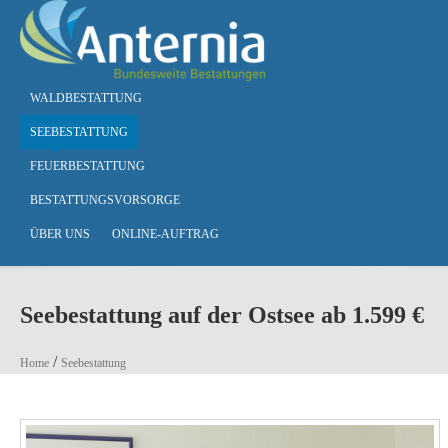
Skip to main content
WALDBESTATTUNG
SEEBESTATTUNG
FEUERBESTATTUNG
BESTATTUNGSVORSORGE
ÜBER UNS
ONLINE-AUFTRAG
Seebestattung auf der Ostsee ab 1.599 €
You are here
/
Home
Seebestattung