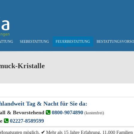
ATTUNG
SEEBESTATTUNG
FEUERBESTATTUNG
BESTATTUNGSVORS
uck-Kristalle
hlandweit Tag & Nacht für Sie da:
all & Bevorstehend
0800-9074890
(kostenfrei)
ge
02227-8589599
e Monatsraten möglich.
✔
Mehr als 15 Jahre Erfahrung. 11.000 Familien