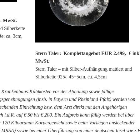
l. MwSt.
d Silberkette
ße: ca. 3cm,
Stern Taler: Komplettangebot EUR 2.499,- € inkl
MwSt.
Stern Taler – mit Silber-Aufhängung mattiert und
Silberkette 925/, 45+5cm, ca. 4,5cm
, Krankenhaus-Kühlkosten vor der Abholung sowie fällige
gsgenehmigungen (insb. in Bayern und Rheinland-Pfalz) werden von
rechenden Einrichtung bzw. dem Arzt direkt mit den Angehörigen
h i.d.R. auf € 50 bis € 200. Ein Aufpreis kann fällig werden bei über
r 120 Kilogramm Körpergewicht sowie beim Vorliegen ansteckender
 MRSA) sowie bei einer Überführung von einer deutschen Insel wie z.B