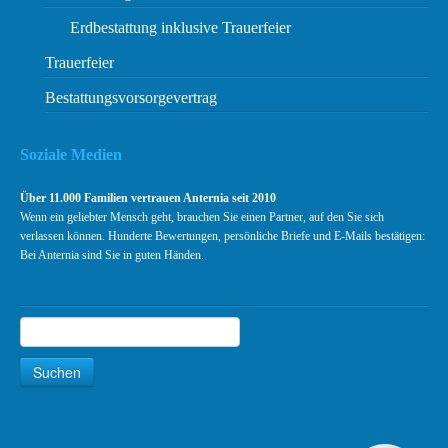
Erdbestattung inklusive Trauerfeier
Trauerfeier
Bestattungsvorsorgevertrag
Soziale Medien
Über 11.000 Familien vertrauen Anternia seit 2010
Wenn ein geliebter Mensch geht, brauchen Sie einen Partner, auf den Sie sich
verlassen können. Hunderte Bewertungen, persönliche Briefe und E-Mails bestätigen:
Bei Anternia sind Sie in guten Händen.
Suchen
Suche
Kundenbewertungen und Erfahrungen zu
Anternia Bundesweite Bestattungen
Suchen
SEHR GUT
99%
Empfehlungen auf
ProvenExpert.com
4,89 / 5,00