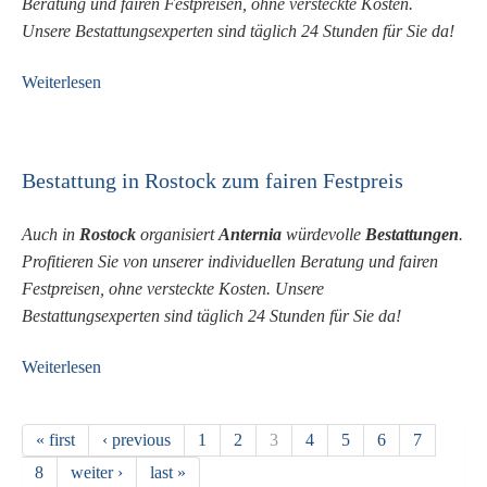
Beratung und fairen Festpreisen, ohne versteckte Kosten.
Unsere Bestattungsexperten sind täglich 24 Stunden für Sie da!
Weiterlesen
Bestattung in Rostock zum fairen Festpreis
Auch in
Rostock
organisiert
Anternia
würdevolle
Bestattungen
.
Profitieren Sie von unserer individuellen Beratung und fairen
Festpreisen, ohne versteckte Kosten. Unsere
Bestattungsexperten sind täglich 24 Stunden für Sie da!
Weiterlesen
« first
‹ previous
1
2
3
4
5
6
7
Pages
8
weiter ›
last »