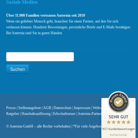
Soziale Medien
Über 11.000 Familien vertrauen Anternia seit 2010
Wenn ein geliebter Mensch geht, brauchen Sie einen Partner, auf den Sie sich
verlassen können. Hunderte Bewertungen, persönliche Briefe und E-Mails bestätigen:
Bei Anternia sind Sie in guten Händen.
Suchen
Suche
Kundenbewertungen und Erfahrungen zu
Anternia Bundesweite Bestattungen
Suchen
SEHR GUT
99%
Empfehlungen auf
ProvenExpert.com
4,89 / 5,00
447
510
Presse
|
Stellenangebote
|
AGB
|
Datenschutz
|
Impressum
|
Weltweite Überführungen
|
Bewertungen auf
Bewertungen von 2
Ratgeber
|
Haushaltsauflösung
|
Erbschaftsteuer
|
Anternia-Partner
SEHR GUT
ProvenExpert.com
anderen Quellen
© Anternia GmbH – alle Rechte vorbehalten | *Für viele Angebote gültig
957 Kundenbewertungen
Blick aufs ProvenExpert-Profil werfen
Authentizität