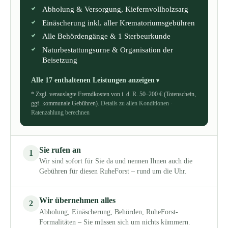
Abholung & Versorgung, Kiefernvollholzsarg
Einäscherung inkl. aller Krematoriumsgebühren
Alle Behördengänge & 1 Sterbeurkunde
Naturbestattungsurne & Organisation der
Beisetzung
Alle 17 enthaltenen Leistungen anzeigen
* Zzgl. verauslagte Fremdkosten von i. d. R. 50–200 € (Totenschein,
ggf. kommunale Gebühren).
Details zu allen Konditionen
·
Ratenzahlung berechnen
Sie rufen an
1
Wir sind sofort für Sie da und nennen Ihnen auch die
Gebühren für diesen RuheForst – rund um die Uhr.
Wir übernehmen alles
2
Abholung, Einäscherung, Behörden, RuheForst-
Formalitäten – Sie müssen sich um nichts kümmern.