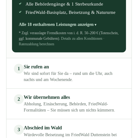
Alle Behördengänge & 1 Sterbeurkunde
FriedWald-Basisplatz, Beisetzung & Natururne
Alle 18 enthaltenen Leistungen anzeigen
* Zzgl. verauslagte Fremdkosten von i. d. R. 50–200 € (Totenschein,
ggf. kommunale Gebühren).
Details zu allen Konditionen
·
Ratenzahlung berechnen
Sie rufen an
1
Wir sind sofort für Sie da – rund um die Uhr, auch
nachts und am Wochenende.
Wir übernehmen alles
2
Abholung, Einäscherung, Behörden, FriedWald-
Formalitäten – Sie müssen sich um nichts kümmern.
Abschied im Wald
3
Würdevolle Beisetzung im FriedWald Duttenstein bei