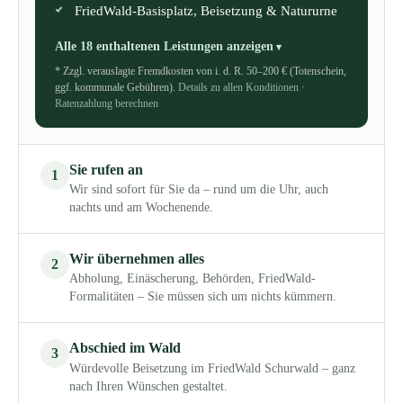
FriedWald-Basisplatz, Beisetzung & Natururne
Alle 18 enthaltenen Leistungen anzeigen
* Zzgl. verauslagte Fremdkosten von i. d. R. 50–200 € (Totenschein,
ggf. kommunale Gebühren).
Details zu allen Konditionen
·
Ratenzahlung berechnen
Sie rufen an
1
Wir sind sofort für Sie da – rund um die Uhr, auch
nachts und am Wochenende.
Wir übernehmen alles
2
Abholung, Einäscherung, Behörden, FriedWald-
Formalitäten – Sie müssen sich um nichts kümmern.
Abschied im Wald
3
Würdevolle Beisetzung im FriedWald Schurwald – ganz
nach Ihren Wünschen gestaltet.