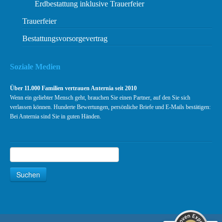
Erdbestattung inklusive Trauerfeier
Trauerfeier
Bestattungsvorsorgevertrag
Soziale Medien
Über 11.000 Familien vertrauen Anternia seit 2010
Wenn ein geliebter Mensch geht, brauchen Sie einen Partner, auf den Sie sich
verlassen können. Hunderte Bewertungen, persönliche Briefe und E-Mails bestätigen:
Bei Anternia sind Sie in guten Händen.
Suchen
Suche
Kundenbewertungen und Erfahrungen zu
Anternia Bundesweite Bestattungen
Suchen
SEHR GUT
99%
Empfehlungen auf
ProvenExpert.com
4,89 / 5,00